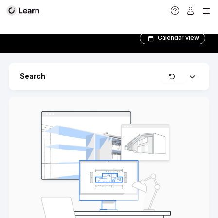
Apprendre Archicad !
Calendar view
Clear
Search
Expand